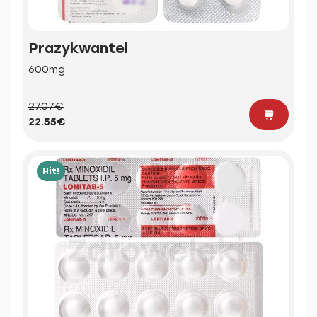
Prazykwantel
600mg
27.07€
22.55€
Hit!