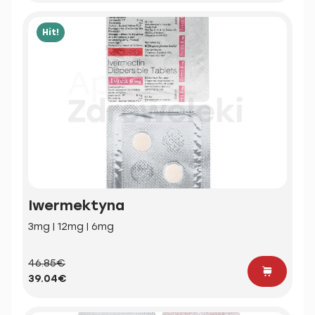
Hit!
Iwermektyna
3mg | 12mg | 6mg
46.85€
39.04€