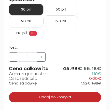
30 pill
60 pill
90 pill
120 pill
180 pill
Hit
Ilość:
-
+
Cena całkowita
45.98€
55.18€
Cena za jednostkę
1.10€
Oszczędność
0.00€
Cena za dawkę
1.52€
1.82€
Dodaj do koszyka