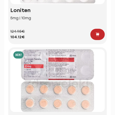
Loniten
5mg | 10mg
124.95€
104.12€
Hit!