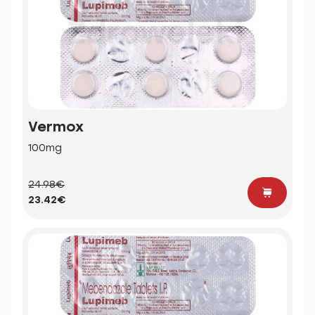
Vermox
100mg
24.98€
23.42€