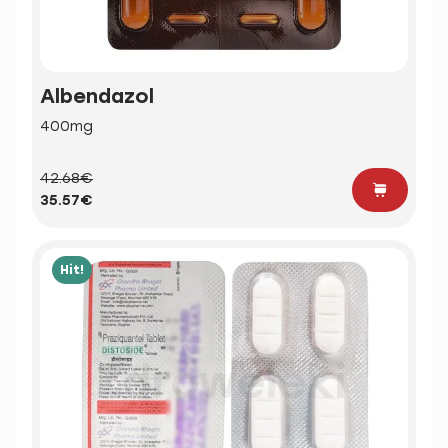
Albendazol
400mg
42.68€
35.57€
Hit!