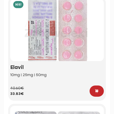
Hit!
Elavil
10mg | 25mg | 50mg
40.60€
33.83€