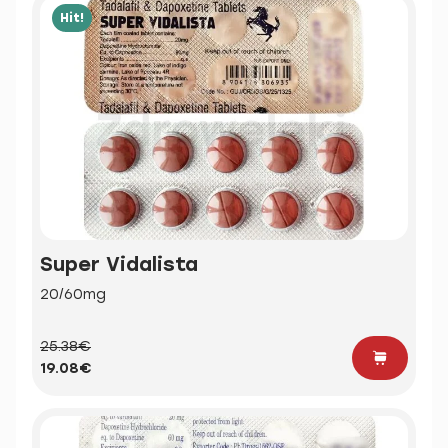
Hit!
Super Vidalista
20/60mg
25.38€
19.08€