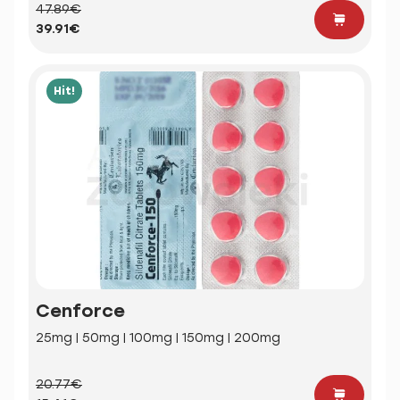
47.89€
39.91€
Hit!
Cenforce
25mg | 50mg | 100mg | 150mg | 200mg
20.77€