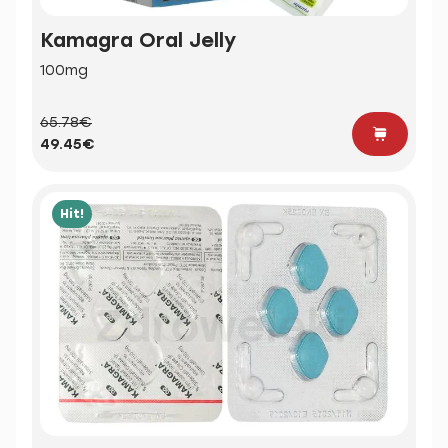
Kamagra Oral Jelly
100mg
65.78€
49.45€
Hit!