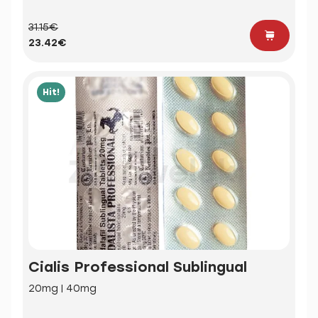
31.15€
23.42€
Hit!
Cialis Professional Sublingual
20mg | 40mg