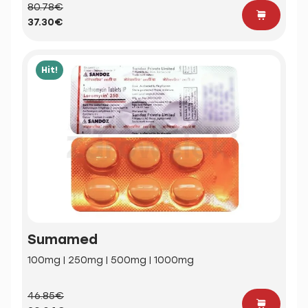
80.78€
37.30€
Hit!
Sumamed
100mg | 250mg | 500mg | 1000mg
46.85€