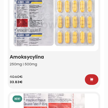
Amoksycylina
250mg | 500mg
40.60€
33.83€
Hit!