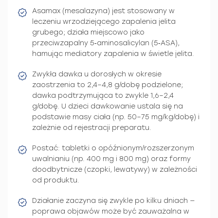
Asamax (mesalazyna) jest stosowany w
leczeniu wrzodziejącego zapalenia jelita
grubego; działa miejscowo jako
przeciwzapalny 5‑aminosalicylan (5‑ASA),
hamując mediatory zapalenia w świetle jelita.
Zwykła dawka u dorosłych w okresie
zaostrzenia to 2,4–4,8 g/dobę podzielone;
dawka podtrzymująca to zwykle 1,6–2,4
g/dobę. U dzieci dawkowanie ustala się na
podstawie masy ciała (np. 50–75 mg/kg/dobę) i
zależnie od rejestracji preparatu.
Postać: tabletki o opóźnionym/rozszerzonym
uwalnianiu (np. 400 mg i 800 mg) oraz formy
doodbytnicze (czopki, lewatywy) w zależności
od produktu.
Działanie zaczyna się zwykle po kilku dniach —
poprawa objawów może być zauważalna w