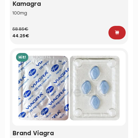
Kamagra
100mg
58.85€
44.25€
Hit!
Brand Viagra