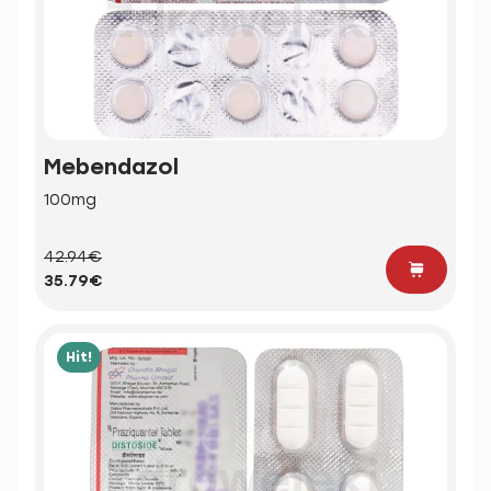
Mebendazol
100mg
42.94€
35.79€
Hit!