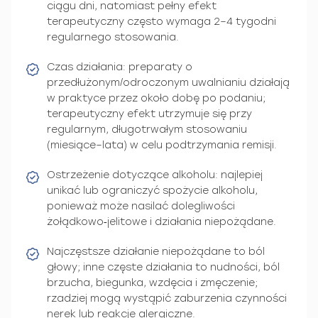
ciągu dni, natomiast pełny efekt
terapeutyczny często wymaga 2–4 tygodni
regularnego stosowania.
Czas działania: preparaty o
przedłużonym/odroczonym uwalnianiu działają
w praktyce przez około dobę po podaniu;
terapeutyczny efekt utrzymuje się przy
regularnym, długotrwałym stosowaniu
(miesiące–lata) w celu podtrzymania remisji.
Ostrzeżenie dotyczące alkoholu: najlepiej
unikać lub ograniczyć spożycie alkoholu,
ponieważ może nasilać dolegliwości
żołądkowo‑jelitowe i działania niepożądane.
Najczęstsze działanie niepożądane to ból
głowy; inne częste działania to nudności, ból
brzucha, biegunka, wzdęcia i zmęczenie;
rzadziej mogą wystąpić zaburzenia czynności
nerek lub reakcje alergiczne.