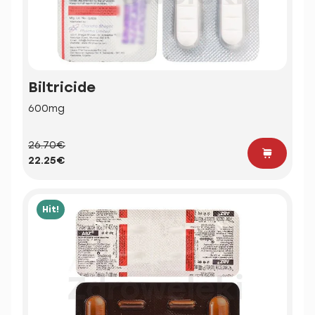
Biltricide
600mg
26.70€
22.25€
Hit!