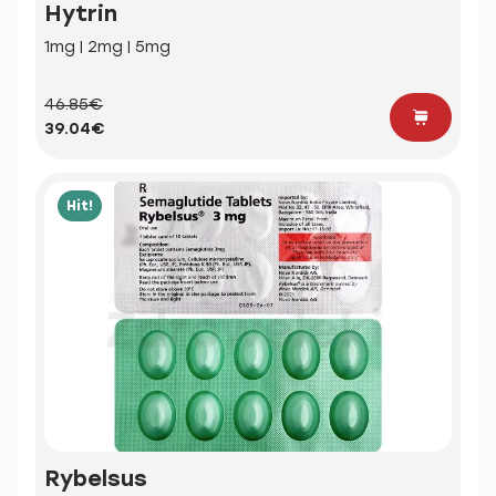
Hytrin
1mg | 2mg | 5mg
46.85€
39.04€
Hit!
Rybelsus