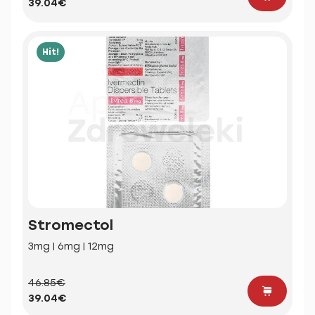
39.04€
Hit!
Stromectol
3mg | 6mg | 12mg
46.85€
39.04€