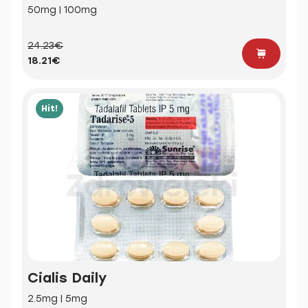
50mg | 100mg
24.23€
18.21€
Hit!
Cialis Daily
2.5mg | 5mg