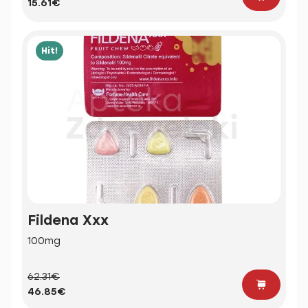
15.61€
Hit!
Fildena Xxx
100mg
62.31€
46.85€