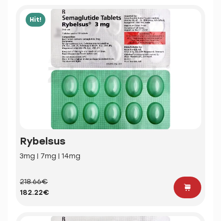
Hit!
Rybelsus
3mg | 7mg | 14mg
218.66€
182.22€