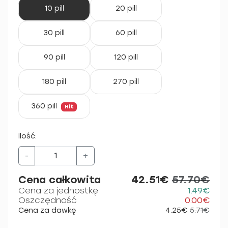
10 pill
20 pill
30 pill
60 pill
90 pill
120 pill
180 pill
270 pill
360 pill
Hit
Ilość:
-
+
Cena całkowita
42.51€
57.70€
Cena za jednostkę
1.49€
Oszczędność
0.00€
Cena za dawkę
4.25€
5.71€