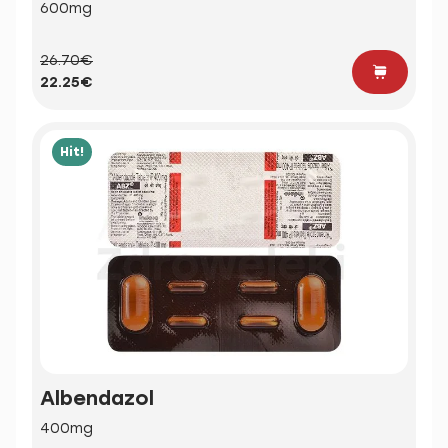
600mg
26.70€
22.25€
Hit!
Albendazol
400mg