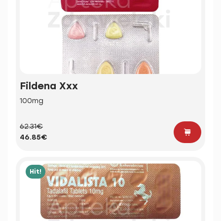
Fildena Xxx
100mg
62.31€
46.85€
Hit!