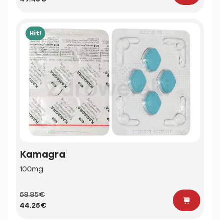
Hit!
Kamagra
100mg
58.85€
44.25€