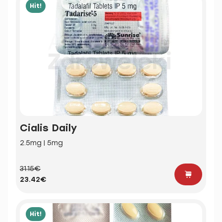
Hit!
Cialis Daily
2.5mg | 5mg
31.15€
23.42€
Hit!