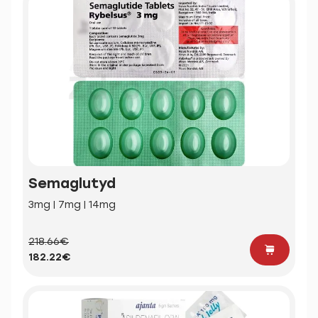
Semaglutyd
3mg | 7mg | 14mg
218.66€
182.22€