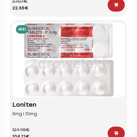
27.07€
22.55€
Hit!
Loniten
5mg | 10mg
124.95€
104.12€