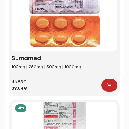
Sumamed
100mg | 250mg | 500mg | 1000mg
46.85€
39.04€
Hit!