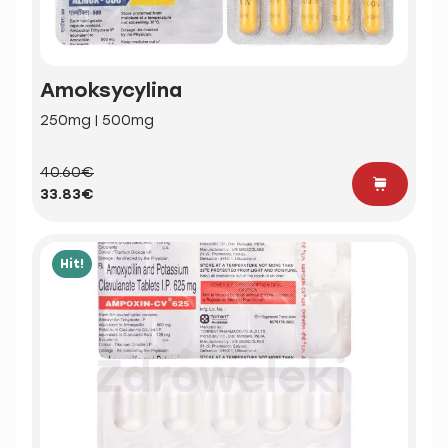
Amoksycylina
250mg | 500mg
40.60€
33.83€
Hit!