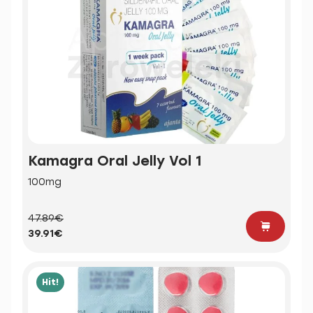
Kamagra Oral Jelly Vol 1
100mg
47.89€
39.91€
Hit!