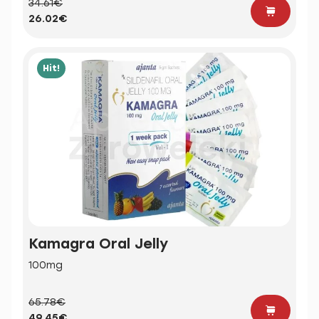
34.61€
26.02€
Hit!
Kamagra Oral Jelly
100mg
65.78€
49.45€