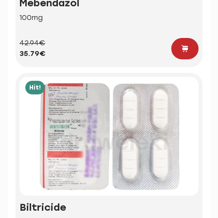
Mebendazol
100mg
42.94€
35.79€
Hit!
Biltricide