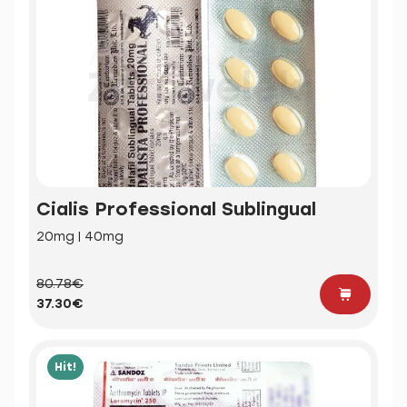
Cialis Professional Sublingual
20mg | 40mg
80.78€
37.30€
Hit!