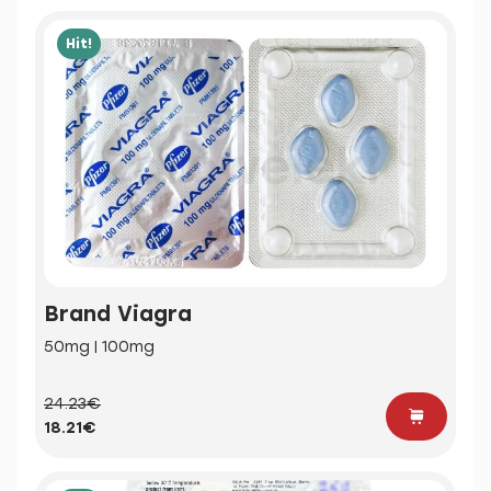
Hit!
Brand Viagra
50mg | 100mg
24.23€
18.21€