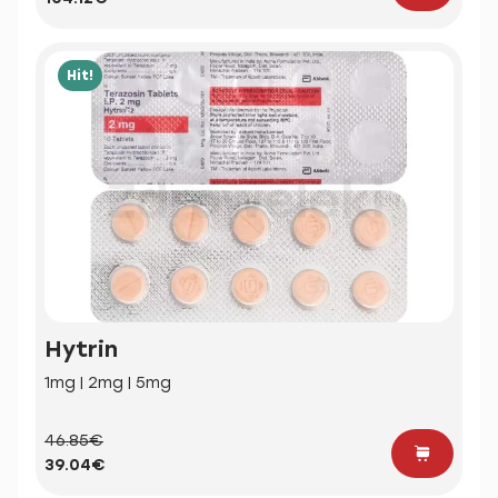
Hit!
Hytrin
1mg | 2mg | 5mg
46.85€
39.04€