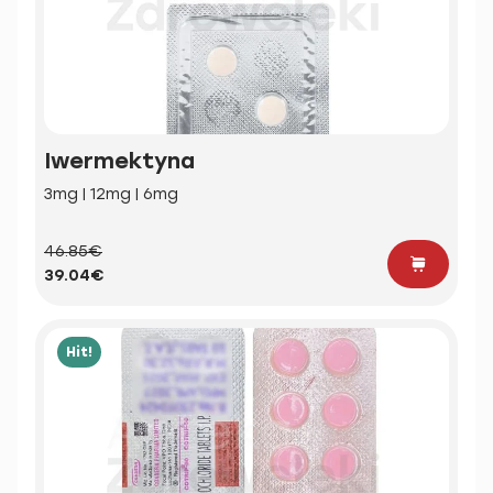
Iwermektyna
3mg | 12mg | 6mg
46.85€
39.04€
Hit!