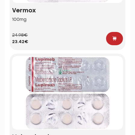
Vermox
100mg
24.98€
23.42€