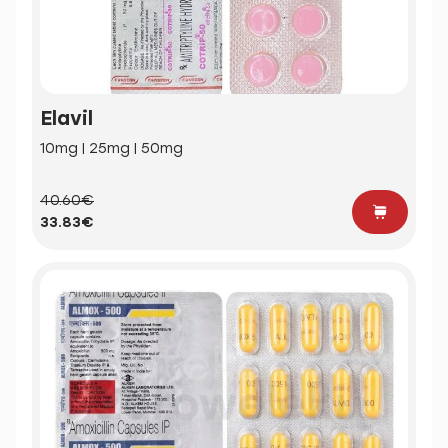
Elavil
10mg | 25mg | 50mg
40.60€
33.83€