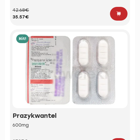
42.68€
35.57€
Hit!
Prazykwantel
600mg