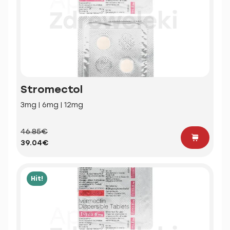
Stromectol
3mg | 6mg | 12mg
46.85€
39.04€
Hit!