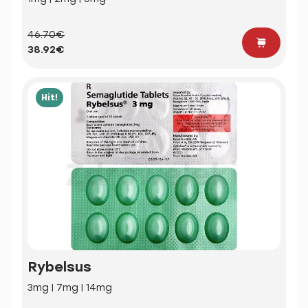
46.70€
38.92€
Hit!
Rybelsus
3mg | 7mg | 14mg