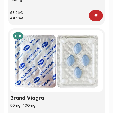
58.66€
44.10€
Hit!
Brand Viagra
50mg | 100mg