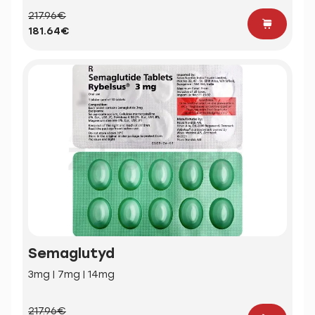
217.96€
181.64€
Semaglutyd
3mg | 7mg | 14mg
217.96€