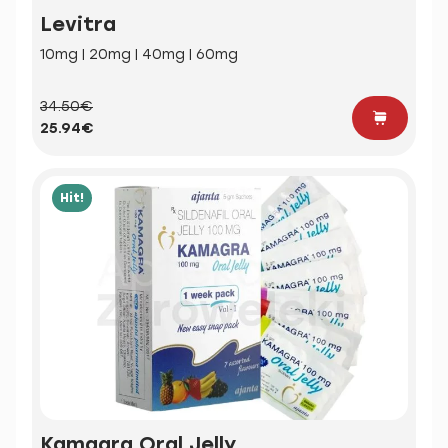
Levitra
10mg | 20mg | 40mg | 60mg
34.50€
25.94€
Hit!
Kamagra Oral Jelly