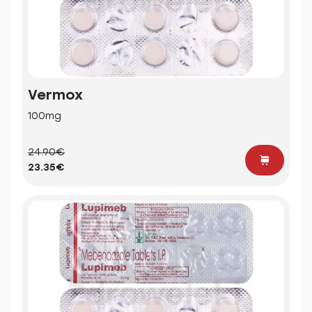
Vermox
100mg
24.90€
23.35€