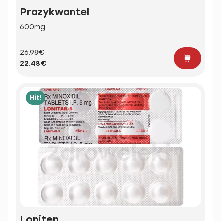
Prazykwantel
600mg
26.98€
22.48€
Hit!
Loniten