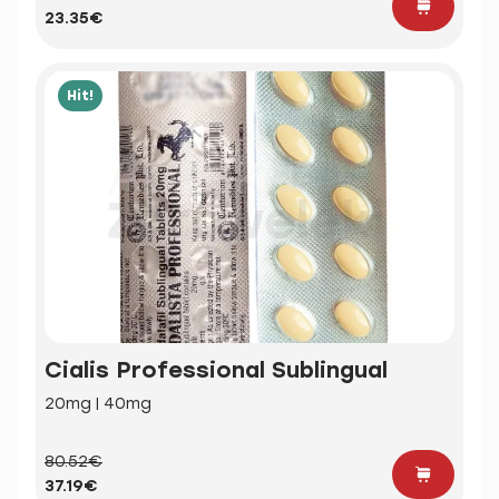
23.35€
Hit!
Cialis Professional Sublingual
20mg | 40mg
80.52€
37.19€