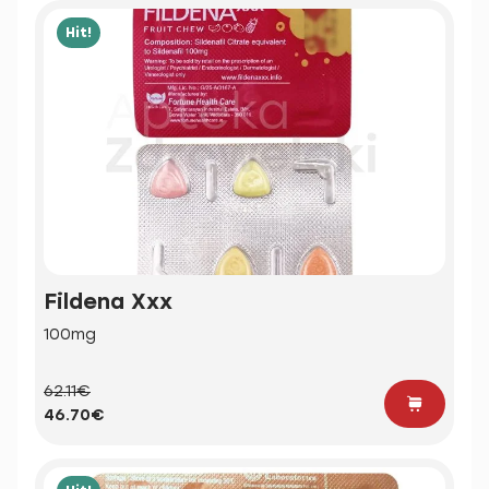
Hit!
Fildena Xxx
100mg
62.11€
46.70€