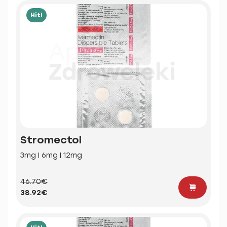
Hit!
Stromectol
3mg | 6mg | 12mg
46.70€
38.92€