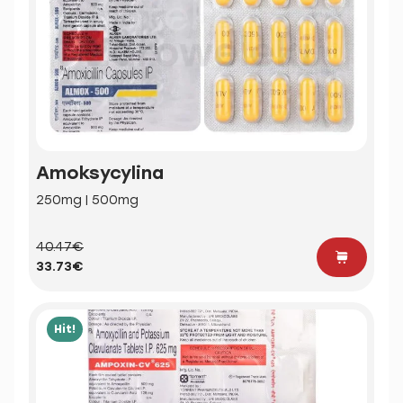
Amoksycylina
250mg | 500mg
40.47€
33.73€
Hit!