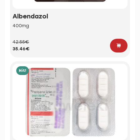
Albendazol
400mg
42.55€
35.46€
Hit!