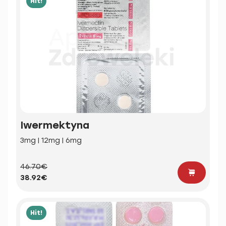
Hit!
Iwermektyna
3mg | 12mg | 6mg
46.70€
38.92€
Hit!