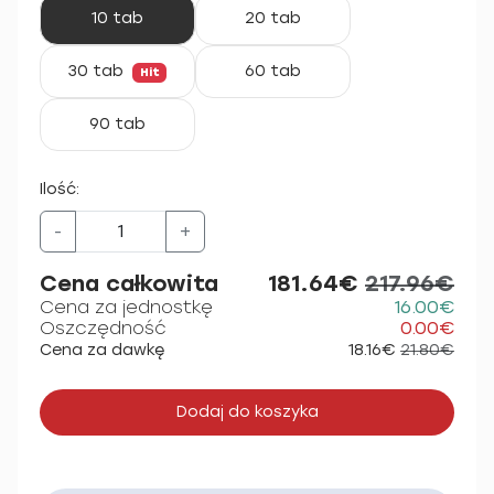
10 tab
20 tab
30 tab
60 tab
Hit
90 tab
Ilość:
-
+
Cena całkowita
181.64€
217.96€
Cena za jednostkę
16.00€
Oszczędność
0.00€
Cena za dawkę
18.16€
21.80€
Dodaj do koszyka