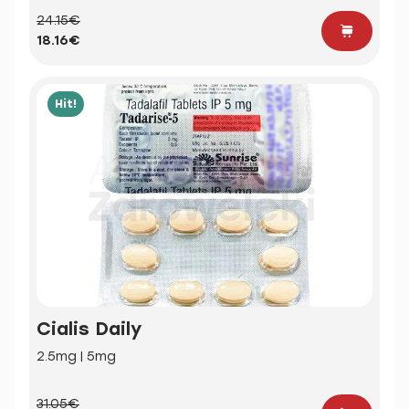
24.15€
18.16€
Hit!
Cialis Daily
2.5mg | 5mg
31.05€