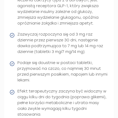
leczeniu cukrzycy typu 2 u dorosłych; jest
agonistą receptora GLP-1, który zwiększa
wydzielanie insuliny zależne od glukozy,
zmniejsza wydzielanie glukagonu, opóźnia
opróżnianie żołądka i zmniejsza apetyt.
Zazwyczaj rozpoczyna się od 3 mg raz
dziennie przez pierwsze 30 dni, następnie
dawka podtrzymująca to 7 mg lub 14 mg raz
dziennie (tabletki 3 mg/7 mg/14 mg).
Podaje się doustnie w postaci tabletki;
przyjmować na czczo, co najmniej 30 minut
przed pierwszym posiłkiem, napojem lub innymi
lekami.
Efekt terapeutyczny zaczyna być widoczny w
ciągu kilku dni do tygodnia (poprawa glikemii),
pełne korzyści metaboliczne i utrata masy
ciała zwykle wymagają kilku tygodni
stosowania.