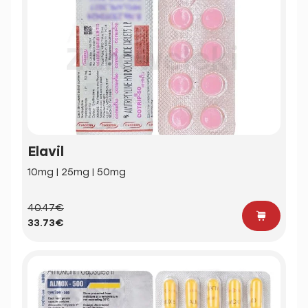
Elavil
10mg | 25mg | 50mg
40.47€
33.73€