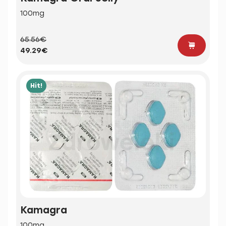
100mg
65.56€
49.29€
Hit!
Kamagra
100mg