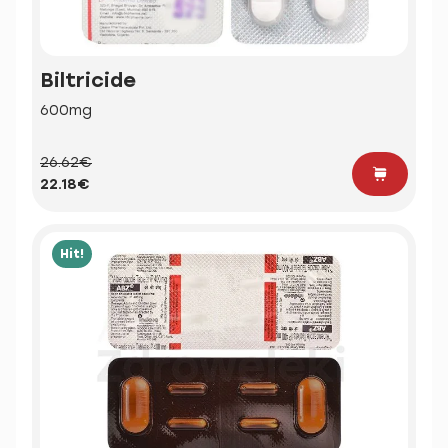
Biltricide
600mg
26.62€
22.18€
Hit!