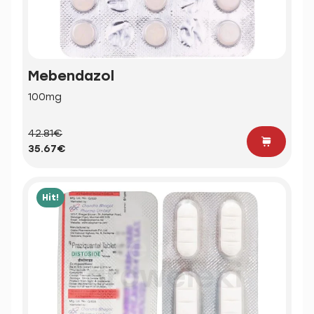
Mebendazol
100mg
42.81€
35.67€
Hit!