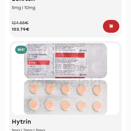
5mg | 10mg
124.55€
103.79€
Hit!
Hytrin
1mg | 2mg | 5mg