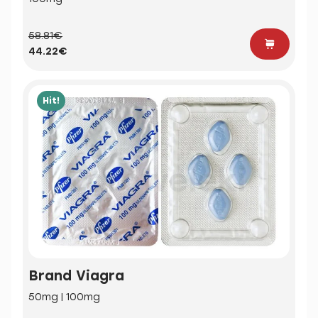
58.81€
44.22€
Hit!
Brand Viagra
50mg | 100mg