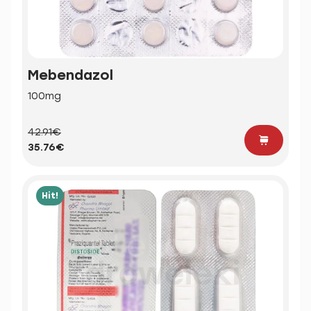
Mebendazol
100mg
42.91€
35.76€
Hit!