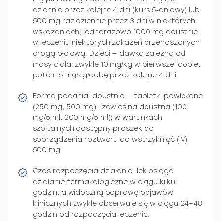
dziennie przez kolejne 4 dni (kurs 5‑dniowy) lub
500 mg raz dziennie przez 3 dni w niektórych
wskazaniach; jednorazowo 1000 mg doustnie
w leczeniu niektórych zakażeń przenoszonych
drogą płciową. Dzieci — dawka zależna od
masy ciała: zwykle 10 mg/kg w pierwszej dobie,
potem 5 mg/kg/dobę przez kolejne 4 dni.
Forma podania: doustnie — tabletki powlekane
(250 mg, 500 mg) i zawiesina doustna (100
mg/5 ml, 200 mg/5 ml); w warunkach
szpitalnych dostępny proszek do
sporządzenia roztworu do wstrzyknięć (IV)
500 mg.
Czas rozpoczęcia działania: lek osiąga
działanie farmakologiczne w ciągu kilku
godzin, a widoczną poprawę objawów
klinicznych zwykle obserwuje się w ciągu 24–48
godzin od rozpoczęcia leczenia.