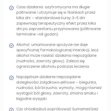
Czas działania: azytromycyna ma długie
półtrwanie i utrzymuje się w tkankach przez
kilka dni — standardowe kursy 3–5 dni
zapewniają terapeutyczny efekt przez kilka
dni po zaprzestaniu przyjmowania (półtrwanie
terminalne ~68 godzin).
Alkohol: umiarkowane spożycie nie daje
specyficznej farmakologicznej interakcji, lecz
alkohol może nasilać działania niepożądane
(nudności, zawroty głowy). Zaleca się
ograniczenie alkoholu podczas leczenia.
Najczęstsze działanie niepożądane:
dolegliwości żołądkowo‑jelitowe — biegunka,
nudności, ból brzucha, wymioty; mogą również
wystąpić ból głowy, zawroty, zmiana smaku i
łagodne wysypki.
Czy chciał(a)byś wypróbować Sumamed bez