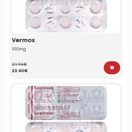
Vermox
100mg
24.96€
23.40€