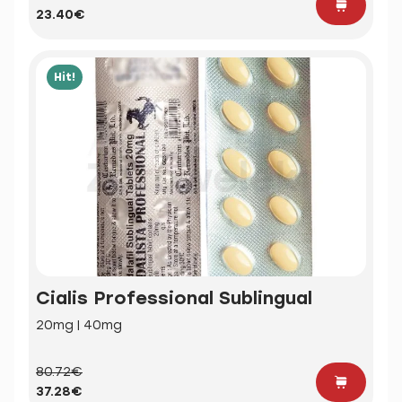
23.40€
Hit!
Cialis Professional Sublingual
20mg | 40mg
80.72€
37.28€