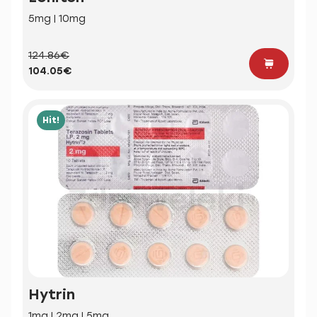
5mg | 10mg
124.86€
104.05€
Hit!
Hytrin
1mg | 2mg | 5mg