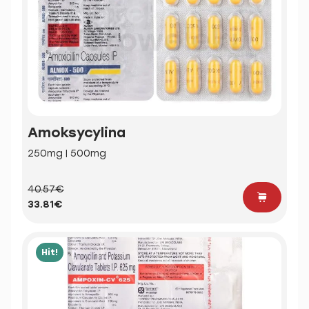
Amoksycylina
250mg | 500mg
40.57€
33.81€
Hit!