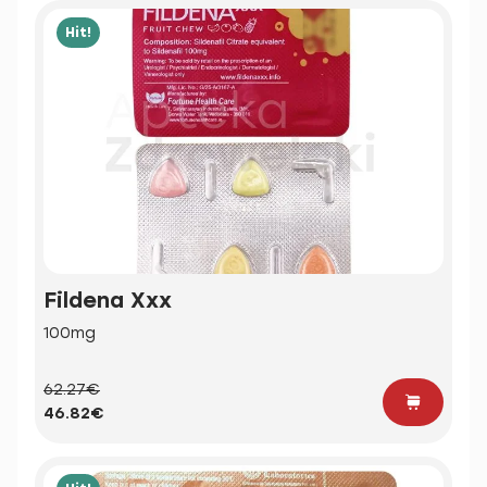
Hit!
Fildena Xxx
100mg
62.27€
46.82€