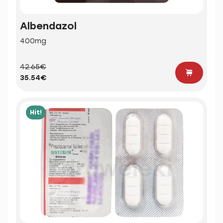
Albendazol
400mg
42.65€
35.54€
Hit!