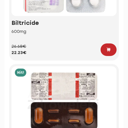
Biltricide
600mg
26.68€
22.23€
Hit!