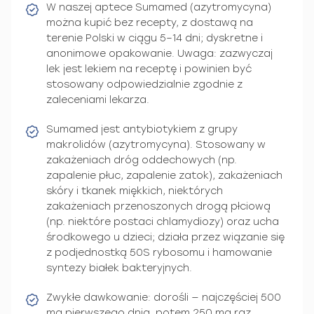
W naszej aptece Sumamed (azytromycyna)
można kupić bez recepty, z dostawą na
terenie Polski w ciągu 5–14 dni; dyskretne i
anonimowe opakowanie. Uwaga: zazwyczaj
lek jest lekiem na receptę i powinien być
stosowany odpowiedzialnie zgodnie z
zaleceniami lekarza.
Sumamed jest antybiotykiem z grupy
makrolidów (azytromycyna). Stosowany w
zakażeniach dróg oddechowych (np.
zapalenie płuc, zapalenie zatok), zakażeniach
skóry i tkanek miękkich, niektórych
zakażeniach przenoszonych drogą płciową
(np. niektóre postaci chlamydiozy) oraz ucha
środkowego u dzieci; działa przez wiązanie się
z podjednostką 50S rybosomu i hamowanie
syntezy białek bakteryjnych.
Zwykłe dawkowanie: dorośli — najczęściej 500
mg pierwszego dnia, potem 250 mg raz