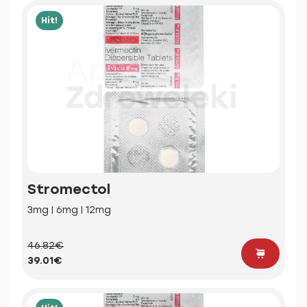
Hit!
Stromectol
3mg | 6mg | 12mg
46.82€
39.01€