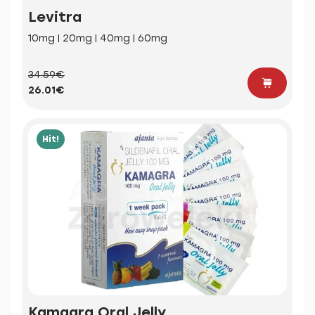
Levitra
10mg | 20mg | 40mg | 60mg
34.59€
26.01€
Hit!
Kamagra Oral Jelly