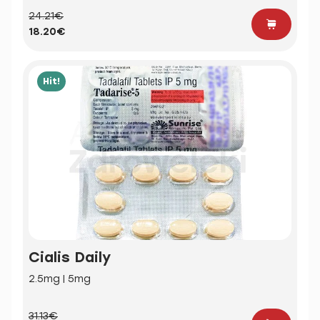
24.21€
18.20€
Hit!
Cialis Daily
2.5mg | 5mg
31.13€