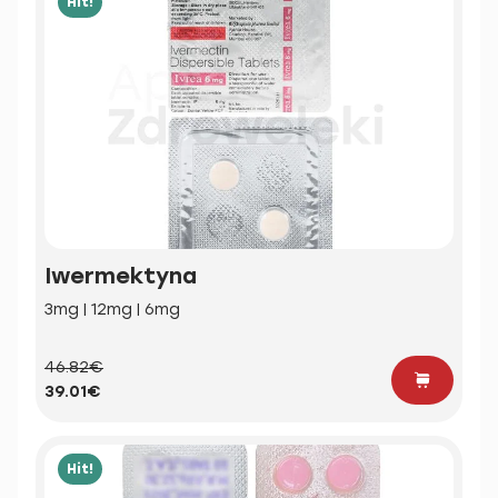
Hit!
Iwermektyna
3mg | 12mg | 6mg
46.82€
39.01€
Hit!