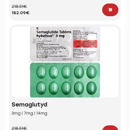
218.51€
182.09€
Semaglutyd
3mg | 7mg | 14mg
218.51€