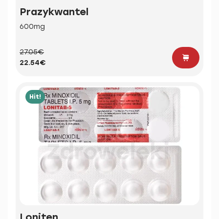
Prazykwantel
600mg
27.05€
22.54€
Hit!
Loniten