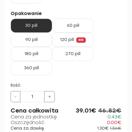
Opakowanie
30 pill
60 pill
90 pill
120 pill
Hit
180 pill
270 pill
360 pill
Ilość:
-
+
Cena całkowita
39.01€
46.82€
Cena za jednostkę
0.43€
Oszczędność
0.00€
Cena za dawkę
1.30€
1.56€