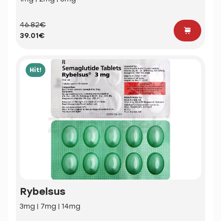
46.82€
39.01€
Hit!
Rybelsus
3mg | 7mg | 14mg