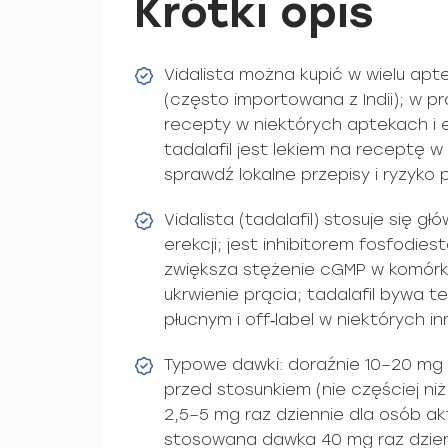
Krótki opis
Vidalista można kupić w wielu apt
(często importowana z Indii); w 
recepty w niektórych aptekach i 
tadalafil jest lekiem na receptę 
sprawdź lokalne przepisy i ryzyko
Vidalista (tadalafil) stosuje się g
erekcji; jest inhibitorem fosfodies
zwiększa stężenie cGMP w komórka
ukrwienie prącia; tadalafil bywa 
płucnym i off‑label w niektórych i
Typowe dawki: doraźnie 10–20 mg
przed stosunkiem (nie częściej ni
2,5–5 mg raz dziennie dla osób a
stosowana dawka 40 mg raz dzien