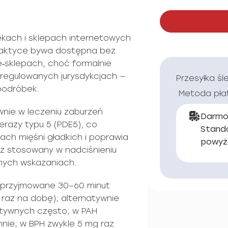
ekach i sklepach internetowych
praktyce bywa dostępna bez
e‑sklepach, choć formalnie
w regulowanych jurysdykcjach —
Przesyłka śl
 podróbek.
Metoda pła
łównie w leczeniu zaburzeń
Darmo
terazy typu 5 (PDE5), co
Stand
ch mięśni gładkich i poprawia
powyż
też stosowany w nadciśnieniu
nnych wskazaniach.
 przyjmowane 30–60 minut
ż raz na dobę); alternatywnie
ktywnych często; w PAH
nie; w BPH zwykle 5 mg raz