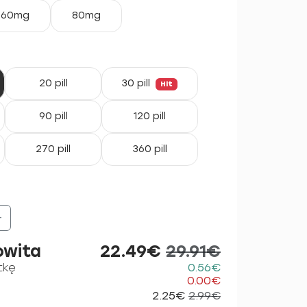
60mg
80mg
20 pill
30 pill
Hit
90 pill
120 pill
270 pill
360 pill
+
owita
22.49€
29.91€
tkę
0.56€
0.00€
2.25€
2.99€