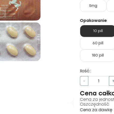
5mg
Opakowanie
10 pill
60 pill
180 pill
Ilość:
-
Cena całk
Cena za jednos
Oszczędność
Cena za dawkę