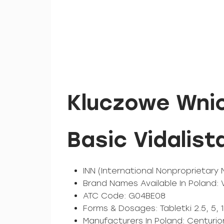
Kluczowe Wni
Basic Vidalist
INN (International Nonproprietary 
Brand Names Available In Poland: Vi
ATC Code: G04BE08
Forms & Dosages: Tabletki 2.5, 5, 
Manufacturers In Poland: Centurio