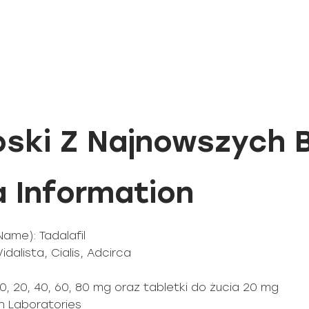
oski Z Najnowszych 
a Information
Name): Tadalafil
dalista, Cialis, Adcirca
10, 20, 40, 60, 80 mg oraz tabletki do żucia 20 mg
n Laboratories