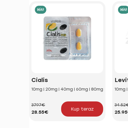
Hit!
Hit!
Cialis
Levi
10mg | 20mg | 40mg | 60mg | 80mg
10mg 
37.97€
34.52
Kup teraz
28.55€
25.9