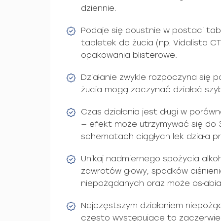
dziennie.
Podaje się doustnie w postaci tab
tabletek do żucia (np. Vidalista 
opakowania blisterowe.
Działanie zwykle rozpoczyna się 
żucia mogą zaczynać działać szybc
Czas działania jest długi w porówn
— efekt może utrzymywać się do 
schematach ciągłych lek działa p
Unikaj nadmiernego spożycia alkoh
zawrotów głowy, spadków ciśnienia
niepożądanych oraz może osłabia
Najczęstszym działaniem niepożąd
często występujące to zaczerwieni