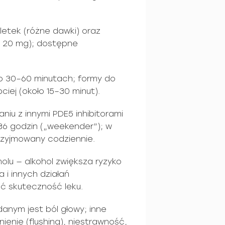
letek (różne dawki) oraz
CT 20 mg); dostępne
po 30–60 minutach; formy do
iej (około 15–30 minut).
aniu z innymi PDE5 inhibitorami
36 godzin („weekender”); w
rzyjmowany codziennie.
olu — alkohol zwiększa ryzyko
 i innych działań
ć skuteczność leku.
anym jest ból głowy; inne
enie (flushing), niestrawność,