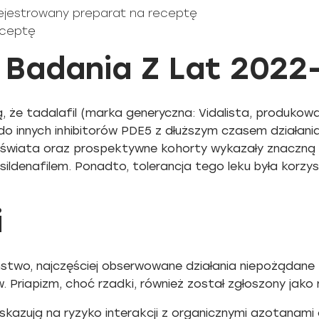
arejestrowany preparat na receptę
receptę
 Badania Z Lat 2022
, że tadalafil (marka generyczna: Vidalista, produkow
 innych inhibitorów PDE5 z dłuższym czasem działania
o świata oraz prospektywne kohorty wykazały znaczną 
 sildenafilem. Ponadto, tolerancja tego leku była korz
i
two, najczęściej obserwowane działania niepożądane to:
. Priapizm, choć rzadki, również został zgłoszony jako
kazują na ryzyko interakcji z organicznymi azotanami o