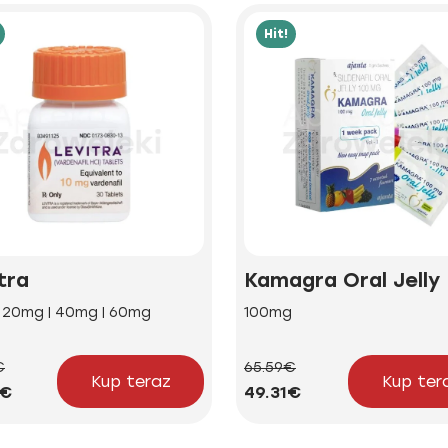
Hit!
tra
Kamagra Oral Jelly
| 20mg | 40mg | 60mg
100mg
€
65.59€
Kup teraz
Kup ter
5€
49.31€