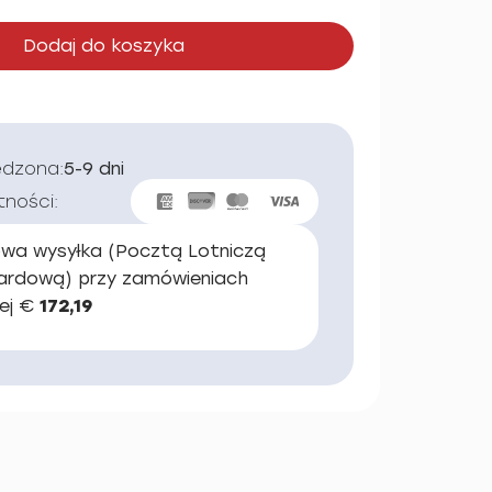
Dodaj do koszyka
edzona:
5-9 dni
tności:
wa wysyłka (Pocztą Lotniczą
ardową) przy zamówieniach
ej €
172,19