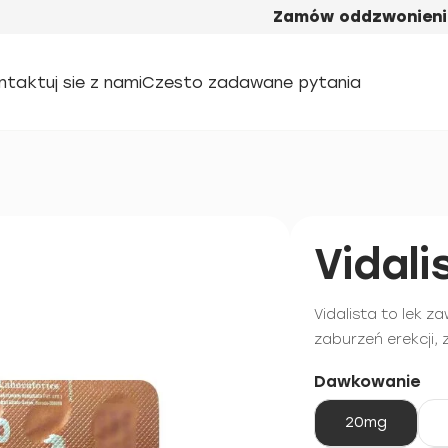
Zamów oddzwonieni
ntaktuj sie z nami
Czesto zadawane pytania
Vidali
Vidalista to lek z
zaburzeń erekcji,
Dawkowanie
20mg