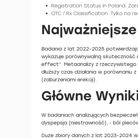
Registration Status In Poland: Z
OTC / Rx Classification: Tylko na 
Najważniejsze
Badania z lat 2022–2025 potwierdzają
wykazuje porównywalną skuteczność do
effect”. Metaanalizy z rzeczywisteg
dłuższy czas działania w porównaniu z
(zaburzeniami erekcji).
Główne Wynik
W badaniach analizujących bezpieczeńs
dyspepsja (niestrawność), - ból pleców
Duże zbiory danych z lat 2023–2024 ws