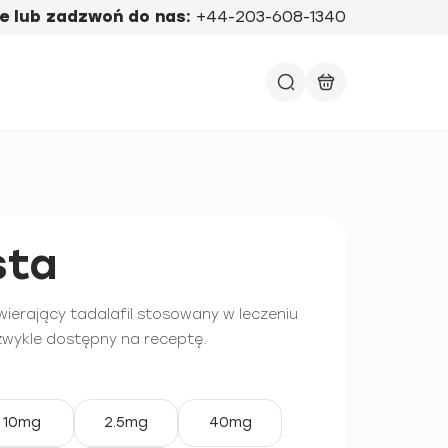
e lub zadzwoń do nas:
+44-203-608-1340
sta
awierający tadalafil stosowany w leczeniu
 zwykle dostępny na receptę.
10mg
2.5mg
40mg