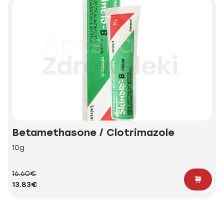
Betamethasone / Clotrimazole
10g
16.60€
13.83€