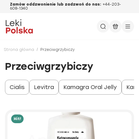
Zamów oddzwonienie lub zadzwoń do nas:
+44-203-
608-1340
Strona główna
/
Przeciwgrzybiczy
Przeciwgrzybiczy
Cialis
Levitra
Kamagra Oral Jelly
Kam
Hit!