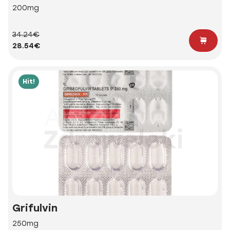
200mg
34.24€
28.54€
Hit!
Grifulvin
250mg