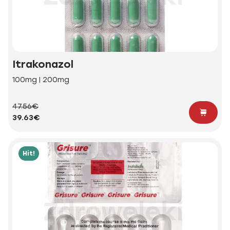
Itrakonazol
100mg | 200mg
47.56€
39.63€
Hit!