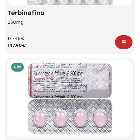
Terbinafina
250mg
177.48€
147.90€
Hit!