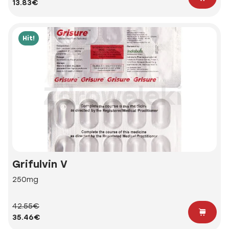
13.83€
Hit!
Grifulvin V
250mg
42.55€
35.46€