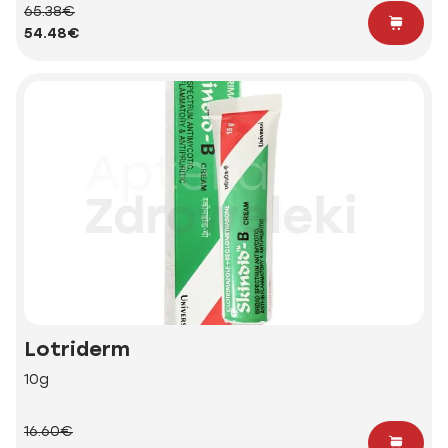
65.38€
54.48€
Lotriderm
10g
16.60€