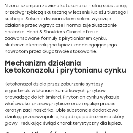
Nizoral szampon zawiera ketokonazol - silną substancję
przeciwgrzybiczą skuteczną w leczeniu łupieżu tłustego i
suchego. Selsun z dwusiarczkiem selenu wykazuje
działanie przeciwgrzybicze i normalizuje złuszczanie
naskórka. Head & Shoulders Clinical oferuje
zaawansowane formuły z pirytionianem cynku,
skutecznie kontrolujące łupież i zapobiegające jego
nawrotom przez długotrwałe stosowanie.
Mechanizm działania
ketokonazolu i pirytonianu cynku
Ketokonazol działa przez zaburzenie syntezy
ergosterolu w błonach komórkowych grzybów,
prowadząc do ich śmierci. Pirytonian cynku wykazuje
właściwości przeciwgrzybicze oraz reguluje proces
keratynizacji naskórka. Obie substancje dodatkowo
działają przeciwzapalnie, łagodząc podrażnienia skóry
głowy i redukując świąd charakterystyczny dla łupieżu.