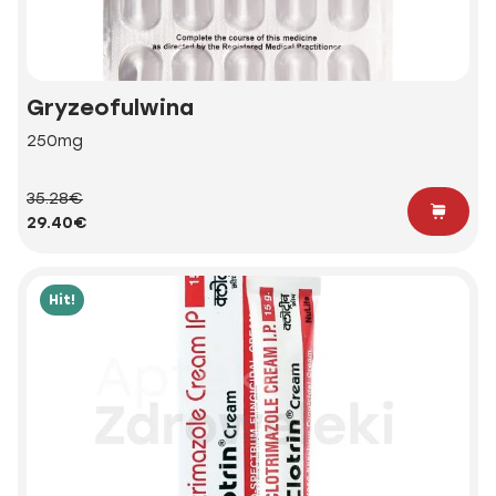
Gryzeofulwina
250mg
35.28€
29.40€
Hit!