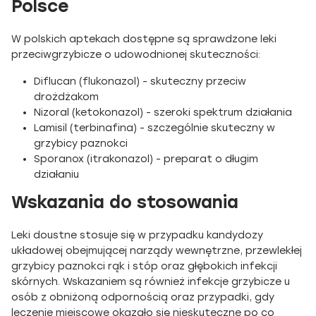
Polsce
W polskich aptekach dostępne są sprawdzone leki
przeciwgrzybicze o udowodnionej skuteczności:
Diflucan (flukonazol) - skuteczny przeciw
drożdżakom
Nizoral (ketokonazol) - szeroki spektrum działania
Lamisil (terbinafina) - szczególnie skuteczny w
grzybicy paznokci
Sporanox (itrakonazol) - preparat o długim
działaniu
Wskazania do stosowania
Leki doustne stosuje się w przypadku kandydozy
układowej obejmującej narządy wewnętrzne, przewlekłej
grzybicy paznokci rąk i stóp oraz głębokich infekcji
skórnych. Wskazaniem są również infekcje grzybicze u
osób z obniżoną odpornością oraz przypadki, gdy
leczenie miejscowe okazało się nieskuteczne po co