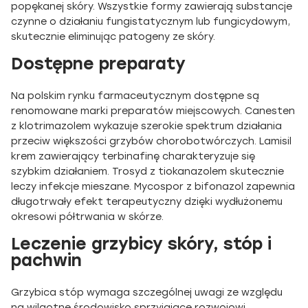
popękanej skóry. Wszystkie formy zawierają substancje
czynne o działaniu fungistatycznym lub fungicydowym,
skutecznie eliminując patogeny ze skóry.
Dostępne preparaty
Na polskim rynku farmaceutycznym dostępne są
renomowane marki preparatów miejscowych. Canesten
z klotrimazolem wykazuje szerokie spektrum działania
przeciw większości grzybów chorobotwórczych. Lamisil
krem zawierający terbinafinę charakteryzuje się
szybkim działaniem. Trosyd z tiokanazolem skutecznie
leczy infekcje mieszane. Mycospor z bifonazol zapewnia
długotrwały efekt terapeutyczny dzięki wydłużonemu
okresowi półtrwania w skórze.
Leczenie grzybicy skóry, stóp i
pachwin
Grzybica stóp wymaga szczególnej uwagi ze względu
na wilgotne środowisko sprzyjające rozwojowi