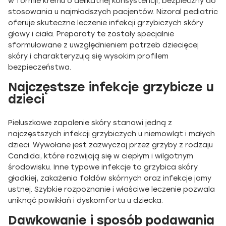
w formie kremu o delikatnej konsystencji, bezpieczny do
stosowania u najmłodszych pacjentów. Nizoral pediatric
oferuje skuteczne leczenie infekcji grzybiczych skóry
głowy i ciała. Preparaty te zostały specjalnie
sformułowane z uwzględnieniem potrzeb dziecięcej
skóry i charakteryzują się wysokim profilem
bezpieczeństwa.
Najczęstsze infekcje grzybicze u
dzieci
Pieluszkowe zapalenie skóry stanowi jedną z
najczęstszych infekcji grzybiczych u niemowląt i małych
dzieci. Wywołane jest zazwyczaj przez grzyby z rodzaju
Candida, które rozwijają się w ciepłym i wilgotnym
środowisku. Inne typowe infekcje to grzybica skóry
gładkiej, zakażenia fałdów skórnych oraz infekcje jamy
ustnej. Szybkie rozpoznanie i właściwe leczenie pozwala
uniknąć powikłań i dyskomfortu u dziecka.
Dawkowanie i sposób podawania