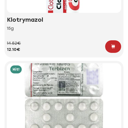
Klotrymazol
15g
14.52€
12.10€
Hit!