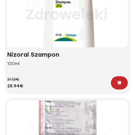
Nizoral Szampon
100ml
31.13€
25.94€