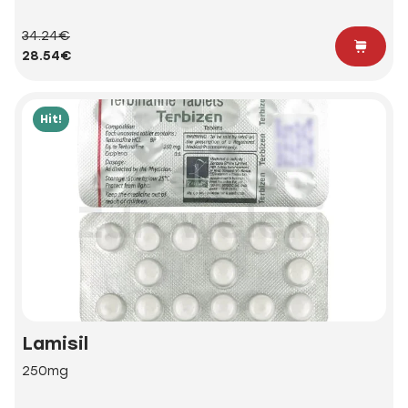
34.24€
28.54€
Hit!
Lamisil
250mg