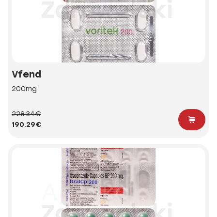
Vfend
200mg
228.34€
190.29€