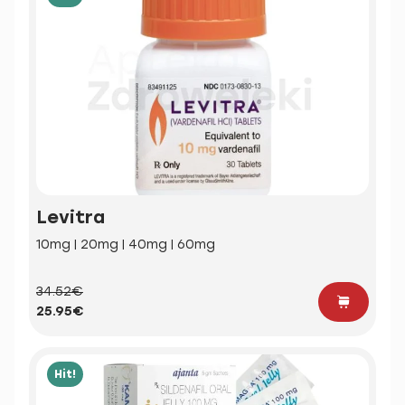
Levitra
10mg | 20mg | 40mg | 60mg
34.52€
25.95€
Hit!