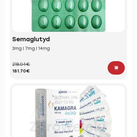
Semaglutyd
3mg | 7mg | 14mg
218.04€
181.70€