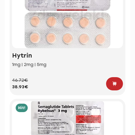
Hytrin
1mg | 2mg | 5mg
46.72€
38.93€
Hit!