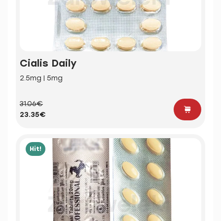
Cialis Daily
2.5mg | 5mg
31.06€
23.35€
Hit!