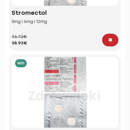
Stromectol
3mg | 6mg | 12mg
46.72€
38.93€
Hit!