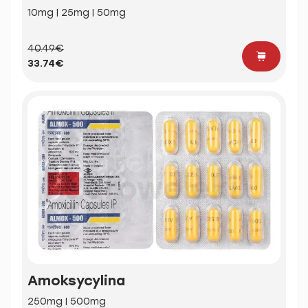
10mg | 25mg | 50mg
40.49€
33.74€
Amoksycylina
250mg | 500mg