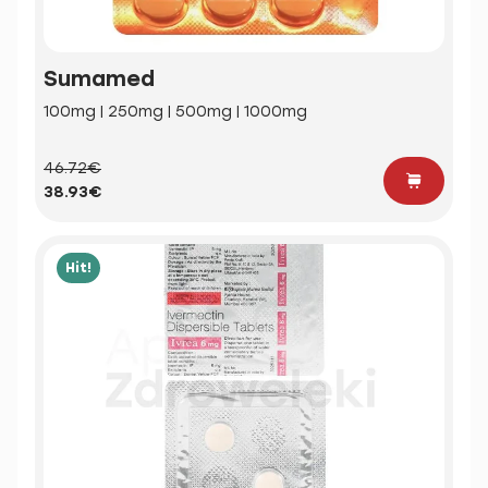
Sumamed
100mg | 250mg | 500mg | 1000mg
46.72€
38.93€
Hit!