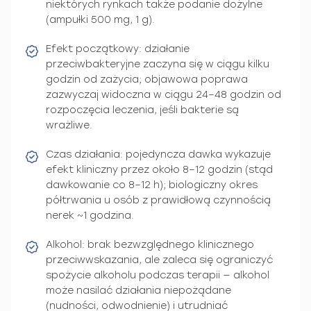
niektórych rynkach także podanie dożylne
(ampułki 500 mg, 1 g).
Efekt początkowy: działanie
przeciwbakteryjne zaczyna się w ciągu kilku
godzin od zażycia; objawowa poprawa
zazwyczaj widoczna w ciągu 24–48 godzin od
rozpoczęcia leczenia, jeśli bakterie są
wrażliwe.
Czas działania: pojedyncza dawka wykazuje
efekt kliniczny przez około 8–12 godzin (stąd
dawkowanie co 8–12 h); biologiczny okres
półtrwania u osób z prawidłową czynnością
nerek ~1 godzina.
Alkohol: brak bezwzględnego klinicznego
przeciwwskazania, ale zaleca się ograniczyć
spożycie alkoholu podczas terapii — alkohol
może nasilać działania niepożądane
(nudności, odwodnienie) i utrudniać