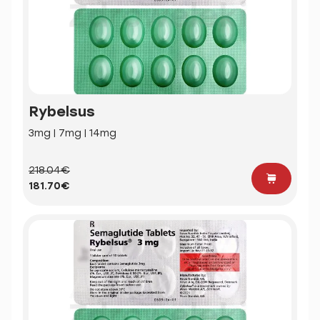
Rybelsus
3mg | 7mg | 14mg
218.04€
181.70€