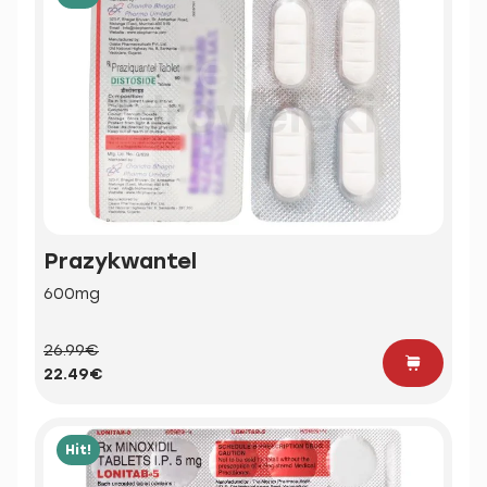
Prazykwantel
600mg
26.99€
22.49€
Hit!