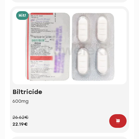
Hit!
Biltricide
600mg
26.62€
22.19€