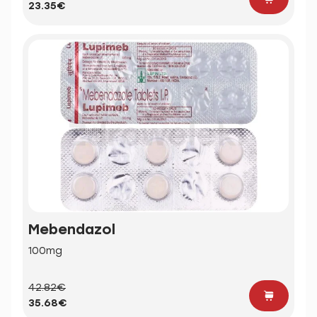
23.35€
Mebendazol
100mg
42.82€
35.68€