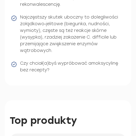
rekonwalescencję.
Najczęstszy skutek uboczny to dolegliwości
żołądkowo‑jelitowe (biegunka, nudności,
wymioty); częste są też reakcje skórne
(wysypka), rzadziej zakażenie C. difficile lub
przemijające zwiększenie enzymów
wątrobowych.
Czy chciał(a)byś wypróbować amoksycylinę
bez recepty?
Top produkty