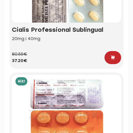
Cialis Professional Sublingual
20mg | 40mg
80.55€
37.20€
Hit!