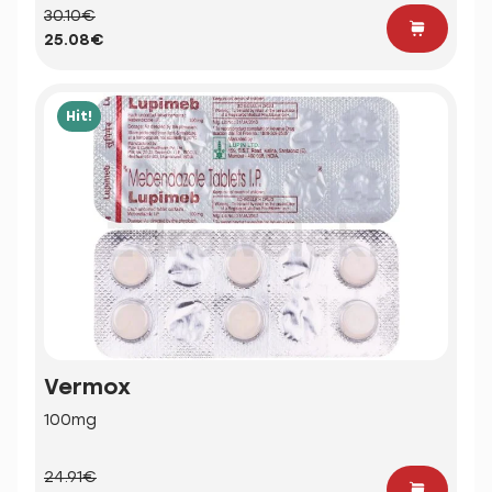
30.10€
25.08€
Hit!
Vermox
100mg
24.91€