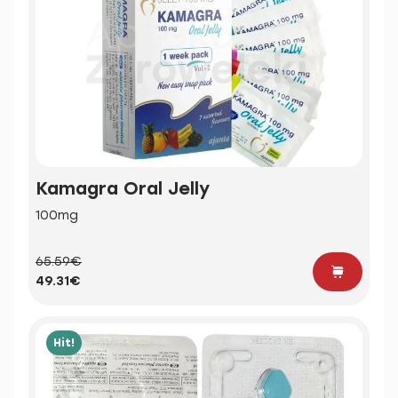
Kamagra Oral Jelly
100mg
65.59€
49.31€
Hit!