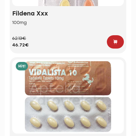
Fildena Xxx
100mg
62.13€
46.72€
Hit!