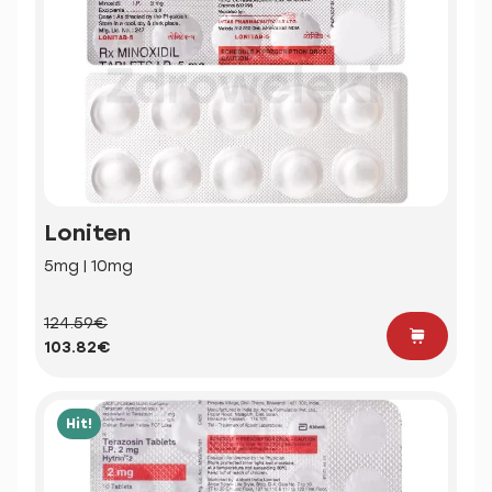
Loniten
5mg | 10mg
124.59€
103.82€
Hit!