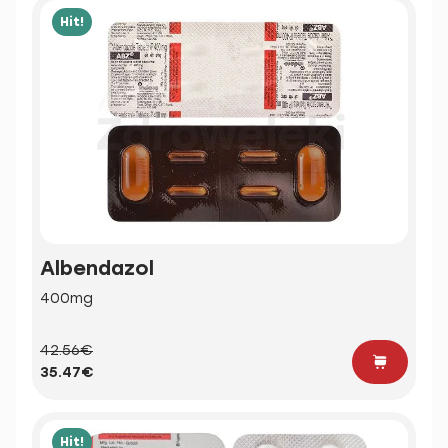
Hit!
Albendazol
400mg
42.56€
35.47€
Hit!