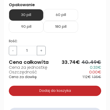
Opakowanie
30 pill
60 pill
90 pill
180 pill
Ilość:
-
+
Cena całkowita
33.74€
40.49€
Cena za jednostkę
0.33€
Oszczędność
0.00€
Cena za dawkę
1.12€
1.35€
Dodaj do koszyka