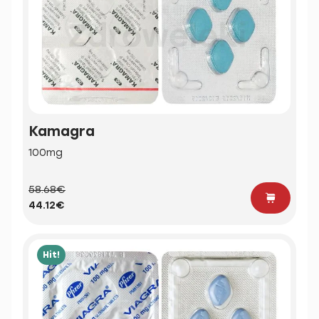
Kamagra
100mg
58.68€
44.12€
Hit!