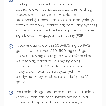
infekcji bakteryjnych (zapalenie dróg
oddechowych, ucha, zatok, zakażenia dróg
moczowych, eradykacja H. pylori w
skojarzeniu). Mechanizm działania: antybiotyk
beta‑laktamowy (penicylina) hamujący syntezę
ściany komórkowej bakterii poprzez wiązanie
się z białkami wiążącymi penicyliny (PBP).
Typowe dawki: dorośli 500–875 mg co 8–12
godzin (w praktyce 250–500 mg co 8 godz.
lub 500–875 mg co 12 godz. w zależności od
wskazania); dzieci 20–40 mg/kg/dobę
podzielone co 8–12 godz. (dostosować do
masy ciała i lokalnych wytycznych); w
eradykacji H. pylori stosuje się do 1 g co 12
godz.
Postacie i droga podania: doustnie — tabletki,
kapsułki, tabletki rozpuszczalne/ do żucia,
proszek do sporządzania zawiesiny; w