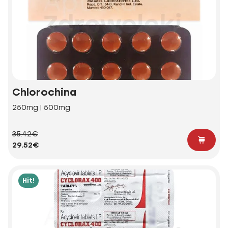
Chlorochina
250mg | 500mg
35.42€
29.52€
Hit!