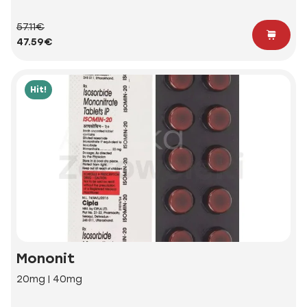
57.11€
47.59€
Hit!
Mononit
20mg | 40mg