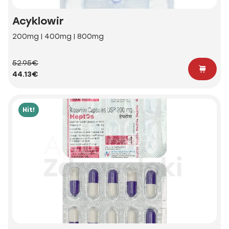
Acyklowir
200mg | 400mg | 800mg
52.95€
44.13€
Hit!