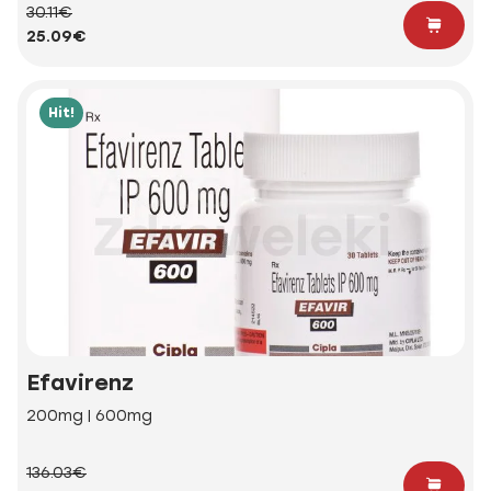
30.11€
25.09€
Hit!
Efavirenz
200mg | 600mg
136.03€