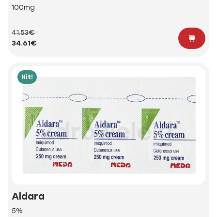
100mg
41.53€
34.61€
Hit!
Aldara
5%