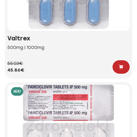
Valtrex
500mg | 1000mg
55.03€
45.86€
Hit!