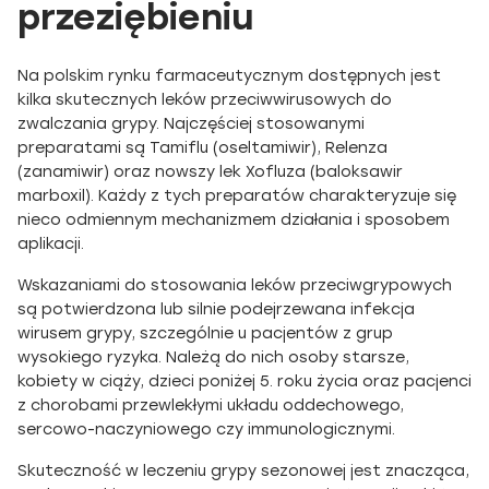
przeziębieniu
Na polskim rynku farmaceutycznym dostępnych jest
kilka skutecznych leków przeciwwirusowych do
zwalczania grypy. Najczęściej stosowanymi
preparatami są Tamiflu (oseltamiwir), Relenza
(zanamiwir) oraz nowszy lek Xofluza (baloksawir
marboxil). Każdy z tych preparatów charakteryzuje się
nieco odmiennym mechanizmem działania i sposobem
aplikacji.
Wskazaniami do stosowania leków przeciwgrypowych
są potwierdzona lub silnie podejrzewana infekcja
wirusem grypy, szczególnie u pacjentów z grup
wysokiego ryzyka. Należą do nich osoby starsze,
kobiety w ciąży, dzieci poniżej 5. roku życia oraz pacjenci
z chorobami przewlekłymi układu oddechowego,
sercowo-naczyniowego czy immunologicznymi.
Skuteczność w leczeniu grypy sezonowej jest znacząca,