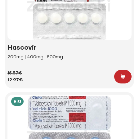
Hascovir
200mg | 400mg | 800mg
15.57€
12.97€
Hit!