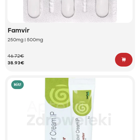
Famvir
250mg | 500mg
46.72€
38.93€
Hit!