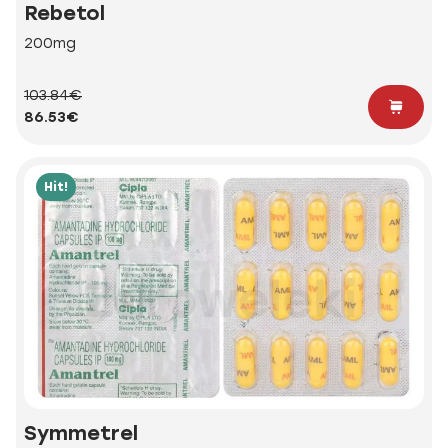
Rebetol
200mg
103.84€
86.53€
Hit!
Symmetrel