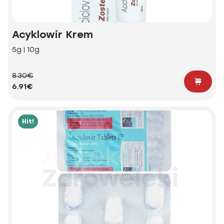
Acyklowir Krem
5g | 10g
8.30€
6.91€
Hit!